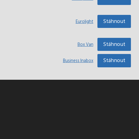
Stáhnout
Eurolight
Stáhnout
Box Van
Stáhnout
Business Inabox