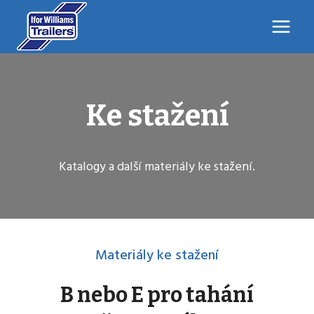
Přeskočit
na
obsah
Ke stažení
Katalogy a další materiály ke stažení.
Materiály ke stažení
B nebo E pro tahání